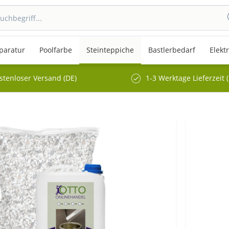
paratur
Poolfarbe
Steinteppiche
Bastlerbedarf
Elekt
stenloser Versand (DE)
1-3 Werktage Lieferzeit 