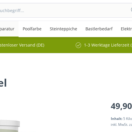
paratur
Poolfarbe
Steinteppiche
Bastlerbedarf
Elekt
stenloser Versand (DE)
1-3 Werktage Lieferzeit 
el
49,90
Inhalt:
5 Kil
inkl. MwSt.
z