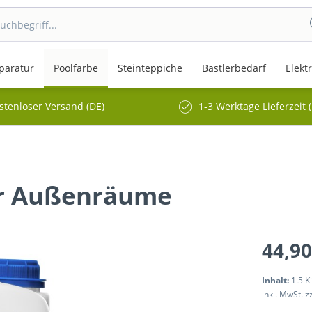
paratur
Poolfarbe
Steinteppiche
Bastlerbedarf
Elekt
stenloser Versand (DE)
1-3 Werktage Lieferzeit 
ür Außenräume
44,90
Inhalt:
1.5 K
inkl. MwSt.
z